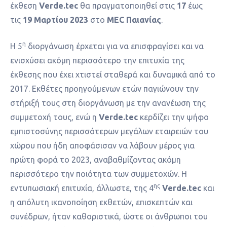
έκθεση
V
erde.tec
θα πραγματοποιηθεί στις
17
έως
τις
19 Μαρτίου 2023
στο
MEC Παιανίας
.
η
Η 5
διοργάνωση έρχεται για να επισφραγίσει και να
ενισχύσει ακόμη περισσότερο την επιτυχία της
έκθεσης που έχει χτιστεί σταθερά και δυναμικά από το
2017. Εκθέτες προηγούμενων ετών παγιώνουν την
στήριξή τους στη διοργάνωση με την ανανέωση της
συμμετοχή τους, ενώ η
Verde
.
tec
κερδίζει την ψήφο
εμπιστοσύνης περισσότερων μεγάλων εταιρειών του
χώρου που ήδη αποφάσισαν να λάβουν μέρος για
πρώτη φορά το 2023, αναβαθμίζοντας ακόμη
περισσότερο την ποιότητα των συμμετοχών. Η
ης
εντυπωσιακή επιτυχία, άλλωστε, της 4
Verde
.
tec
και
η απόλυτη ικανοποίηση εκθετών, επισκεπτών και
συνέδρων, ήταν καθοριστικά, ώστε οι άνθρωποι του