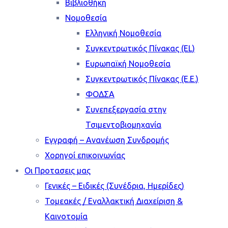
Βιβλιοθήκη
Νομοθεσία
Ελληνική Νομοθεσία
Συγκεντρωτικός Πίνακας (EL)
Ευρωπαϊκή Νομοθεσία
Συγκεντρωτικός Πίνακας (Ε.Ε.)
ΦΟΔΣΑ
Συνεπεξεργασία στην
Τσιμεντοβιομηχανία
Εγγραφή – Ανανέωση Συνδρομής
Χορηγοί επικοινωνίας
Οι Προτασεις μας
Γενικές – Ειδικές (Συνέδρια, Ημερίδες)
Τομεακές / Εναλλακτική Διαχείριση &
Καινοτομία