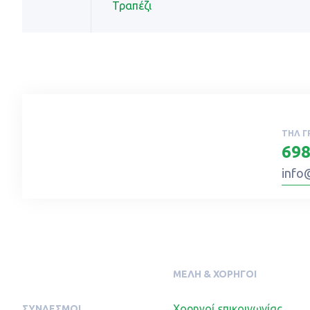
Τραπέζι
ΤΗΛ Γ
698
info
ΜΈΛΗ & ΧΟΡΗΓΟΊ
Χορηγοί επικοινωνίας
ΣΥΝΔΕΣΜΟΙ